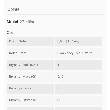
Opinie
Model:
271/05st
Opis
Próba Złota:
0,585 ( Au 14 k)
Kolor Złota:
Dwa kolory - białe i żółte
Brylanty - Ilość (szt.):
1
Brylanty - Masa (ct):
0,10
Brylanty - Barwa:
H
Brylanty - Czystość:
Si