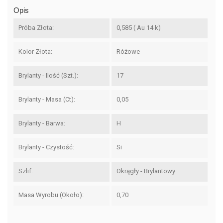
Opis
Próba Złota:
0,585 ( Au 14 k)
Kolor Złota:
Różowe
Brylanty - Ilość (szt.):
17
Brylanty - Masa (ct):
0,05
Brylanty - Barwa:
H
Brylanty - Czystość:
Si
Szlif:
Okrągły - Brylantowy
Masa Wyrobu (około):
0,70